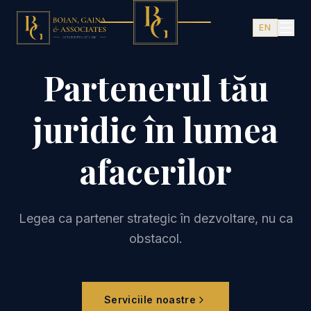
Sari la conținutul principal
Farma
Bancar
EN
Auto
Apărare
Partenerul tău
Energie
Petrol & Gaze
Imobiliare
juridic în lumea
Fuziuni & Achiziții
Agro-business
afacerilor
Asigurări
Construcții
Tehnologie
Legea ca partener strategic în dezvoltare, nu ca
obstacol.
Serviciile noastre