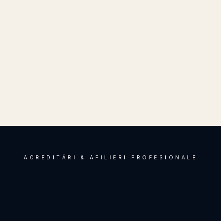
4
ACREDITĂRI & AFILIERI PROFESIONALE
UNBR
BAROUL BUCUREȘTI